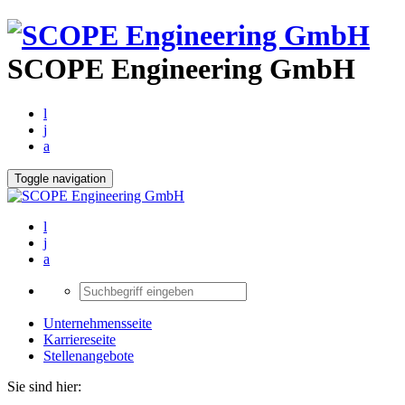
Zum
Inhalt
springen
SCOPE Engineering GmbH
l
j
a
Toggle navigation
l
j
a
Suchen
nach:
Unternehmensseite
Karriereseite
Stellenangebote
Sie sind hier: